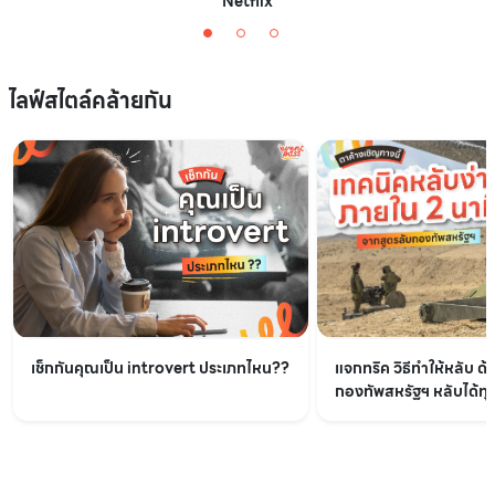
Netflix
ไลฟ์สไตล์คล้ายกัน
เช็กกันคุณเป็น introvert ประเภทไหน??
แจกทริค วิธีทำให้หลับ ด้
กองทัพสหรัฐฯ หลับได้ทุกท