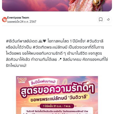
Eventpass Team
เผยแพร่เมื่อ 24 ต.ค. 2567
#อีเว้นท์พาสอัปเดต 🙏💗 โอกาสคนโสด 1 ปีมีครั้ง! #วันดิวาลี
หรือนับได้ว่าเป็น #วัดเกิดพระแม่ลักษมี เป็นช่วงเวลาที่ดีในการ
ไหว้ขอพร ขอให้พบเจอกับความรักดี ๆ เข้ามาในชีวิต แจกสูตร
ลัดคิวมาให้แล้ว ทำตามกันได้เลย 📍 ลิสต์มาครบ คัดกรองคนที่ใช่
รักใหม่มาแน่!