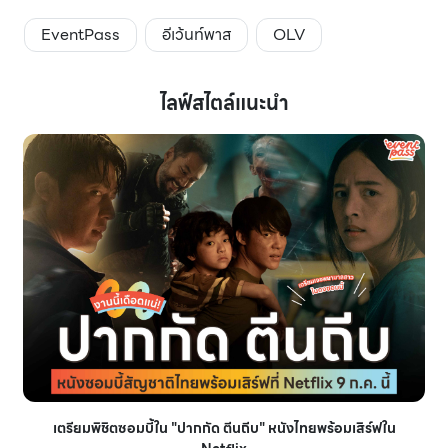
EventPass
อีเว้นท์พาส
OLV
ไลฟ์สไตล์แนะนำ
เตรียมพิชิตซอมบี้ใน "ปากกัด ตีนถีบ" หนังไทยพร้อมเสิร์ฟใน