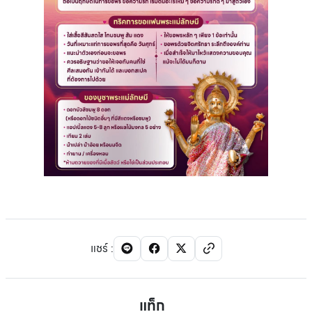
แชร์
:
แท็ก