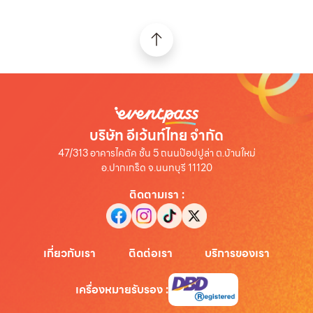
บริษัท อีเว้นท์ไทย จำกัด
47/313 อาคารไคตัค ชั้น 5 ถนนป๊อปปูล่า ต.บ้านใหม่
อ.ปากเกร็ด จ.นนทบุรี 11120
ติดตามเรา
:
เกี่ยวกับเรา
ติดต่อเรา
บริการของเรา
เครื่องหมายรับรอง
: