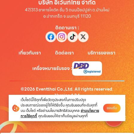
บริษัท อีเว้นท์ไทย จำกัด
47/313 อาคารไคตัค ชั้น 5 ถนนป๊อปปูล่า ต.บ้านใหม่
อ.ปากเกร็ด จ.นนทบุรี 11120
ติดตามเรา
:
เกี่ยวกับเรา
ติดต่อเรา
บริการของเรา
เครื่องหมายรับรอง
:
©
2026
Eventthai Co.,Ltd. All rights reserved.
Version
1.3.1
เว็บไซต์นี้ใช้คุกกี้เพื่อวัตถุประสงค์ในการปรับปรุง
นโยบายความเป็นส่วนตัว
ประสบการณ์ของผู้ใช้ให้ดียิ่งขึ้น คุณยินยอมที่จะรับคุกกี้
ยอมรับ
บน เว็บไซต์ หรืออ่านนโยบายสิทธิส่วนบุคคล
อ่านนโยบาย
การใช้คุกกี้
คุณยินยอมให้เราเก็บข้อมูลผ่านคุกกี้