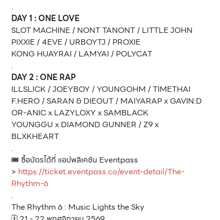
.
DAY 1 : ONE LOVE
SLOT MACHINE / NONT TANONT / LITTLE JOHN
PIXXIE / 4EVE / URBOYTJ / PROXIE
KONG HUAYRAI / LAMYAI / POLYCAT
.
DAY 2 : ONE RAP
ILLSLICK / JOEYBOY / YOUNGOHM / TIMETHAI
F.HERO / SARAN & DIEOUT / MAIYARAP x GAVIN:D
OR-ANIC x LAZYLOXY x SAMBLACK
YOUNGGU x DIAMOND GUNNER / Z9 x
BLXKHEART
.
🎟️ ซื้อบัตรได้ที่ แอปพลิเคชัน Eventpass
>
https://ticket.eventpass.co/event-detail/The-
Rhythm-6
.
The Rhythm 6 : Music Lights the Sky
🗓️ 21 - 22 พฤศจิกายน 2569