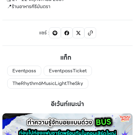
📍ร้านอาหารคีรีมันตรา
แชร์
:
แท็ก
Eventpass
EventpassTicket
TheRhythm6MusicLightTheSky
อีเว้นท์แนะนำ