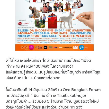
จำได้ไหม เพลงไหนที่เรา ‘โตมาด้วยกัน’
กลับไปเจอ “เพื่อน
เก่า”
ผ่าน 94 หนัง 100 เพลง ในความทรงจำ
สัมผัสความรู้สึกเดิม…
ในรูปแบบใหม่ที่ยิ่งใหญ่กว่า
มาร้องให้สุด
เสียง กับศิลปินและนักแสดงที่คุณรัก
ในวันอาทิตย์ที่ 14 มิถุนายน 2569 ณ One Bangkok Forum
กดบัตรวันพุธที่ 4 มีนาคม นี้ ทาง Thaiticketmajor
บัตรทุกใบมีค่า… ร่วมมอบ 5 ล้านบาท ให้กับ มูลนิธิดวงใจใหม่
ช่วยผ่าตัดหัวใจผู้ป่วยระยะเร่งด่วน จำนวน 111 ดวง