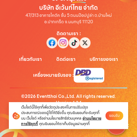
บริษัท อีเว้นท์ไทย จำกัด
47/313 อาคารไคตัค ชั้น 5 ถนนป๊อปปูล่า ต.บ้านใหม่
อ.ปากเกร็ด จ.นนทบุรี 11120
ติดตามเรา
:
เกี่ยวกับเรา
ติดต่อเรา
บริการของเรา
เครื่องหมายรับรอง
:
©
2026
Eventthai Co.,Ltd. All rights reserved.
Version
1.3.1
เว็บไซต์นี้ใช้คุกกี้เพื่อวัตถุประสงค์ในการปรับปรุง
นโยบายความเป็นส่วนตัว
ประสบการณ์ของผู้ใช้ให้ดียิ่งขึ้น คุณยินยอมที่จะรับคุกกี้
ยอมรับ
บน เว็บไซต์ หรืออ่านนโยบายสิทธิส่วนบุคคล
อ่านนโยบาย
การใช้คุกกี้
คุณยินยอมให้เราเก็บข้อมูลผ่านคุกกี้