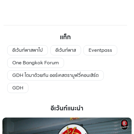
แท็ก
อีเว้นท์พาสพาไป
อีเว้นท์พาส
Eventpass
One Bangkok Forum
GDH โตมาด้วยกัน ออร์เคสตรามูฟวี่คอนเสิร์ต
GDH
อีเว้นท์แนะนำ