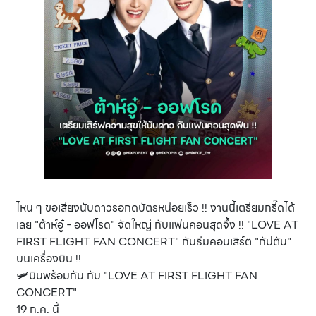
ไหน ๆ ขอเสียงนับดาวรอกดบัตรหน่อยเร็ว !! งานนี้เตรียมกรี๊ดได้
เลย "ต้าห์อู๋ - ออฟโรด" จัดใหญ่ กับแฟนคอนสุดจึ้ง !! "LOVE AT
FIRST FLIGHT FAN CONCERT" กับธีมคอนเสิร์ต "กัปตัน"
บนเครื่องบิน !!
🛩บินพร้อมกัน กับ "LOVE AT FIRST FLIGHT FAN
CONCERT"
19 ก.ค. นี้