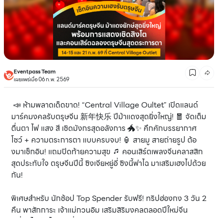
Eventpass Team
เผยแพร่เมื่อ 06 ก.พ. 2569
📣 ห้ามพลาดเด็ดขาด! “Central Village Oultet” เปิดแลนด์
มาร์คมงคลรับตรุษจีน 新年快乐 ปีม้าแดงสุดยิ่งใหญ่! 🧧 จัดเต็ม
ตื่นตา ไฟ แสง สี เชิดมังกรสุดอลังการ 🐲✨ คึกคักบรรยากาศ
โชว์ + ความตระการตา แบบครบจบ! 🏮 สายมู สายถ่ายรูป ต้อ
งมาเช็กอิน! แถมปิดท้ายความสุข 🎵 คอนเสิร์ตเพลงจีนคลาสสิก
สุดประทับใจ ตรุษจีนปีนี้ ซิงเจียหยู่อี่ ซิงนี้ฟาไฉ มาเสริมเฮงไปด้วย
กัน!
พิเศษสำหรับ นักช้อป Top Spender รับฟรี! ทริปฮ่องกง 3 วัน 2
คืน พาสักการะ เจ้าแม่กวนอิม เสริมสิริมงคลตลอดปีใหม่จีน