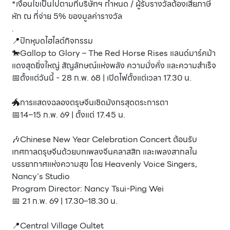
*เงื่อนไขเป็นไปตามที่บริษัทฯ กำหนด / ผู้รับรางวัลต้องเสียภาษี
หัก ณ ที่จ่าย 5% ของมูลค่ารางวัล
.
📍ปักหุมดไฮไลต์กิจกรรม
🐎Gallop to Glory – The Red Horse Rises แลนด์มาร์คม้า
แดงสุดยิ่งใหญ่ สัญลักษณ์แห่งพลัง ความมั่งคั่ง และความสำเร็จ
📅ตั้งแต่วันนี้ - 28 ก.พ. 68 | เปิดไฟตั้งแต่เวลา 17.30 น.
🐲การแสดงฉลองตรุษจีนเชิดมังกรสุดตระการตา
📅14–15 ก.พ. 69 | ตั้งแต่ 17.45 น.
🎶Chinese New Year Celebration Concert ต้อนรับ
เทศกาลตรุษจีนด้วยบทเพลงจีนคลาสสิก และเพลงสากลใน
บรรยากาศแห่งความสุข โดย Heavenly Voice Singers,
Nancy’s Studio
Program Director: Nancy Tsui-Ping Wei
📅 21 ก.พ. 69 | 17.30–18.30 น.
📍Central Village Oultet