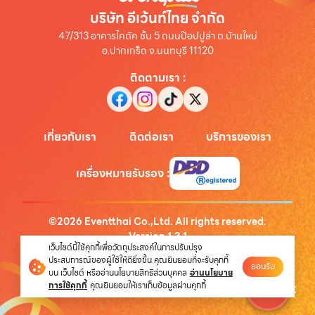
บริษัท อีเว้นท์ไทย จำกัด
47/313 อาคารไคตัค ชั้น 5 ถนนป๊อปปูล่า ต.บ้านใหม่
อ.ปากเกร็ด จ.นนทบุรี 11120
ติดตามเรา
:
เกี่ยวกับเรา
ติดต่อเรา
บริการของเรา
เครื่องหมายรับรอง
:
©
2026
Eventthai Co.,Ltd. All rights reserved.
Version
1.3.1
เว็บไซต์นี้ใช้คุกกี้เพื่อวัตถุประสงค์ในการปรับปรุง
นโยบายความเป็นส่วนตัว
ประสบการณ์ของผู้ใช้ให้ดียิ่งขึ้น คุณยินยอมที่จะรับคุกกี้
ยอมรับ
บน เว็บไซต์ หรืออ่านนโยบายสิทธิส่วนบุคคล
อ่านนโยบาย
การใช้คุกกี้
คุณยินยอมให้เราเก็บข้อมูลผ่านคุกกี้