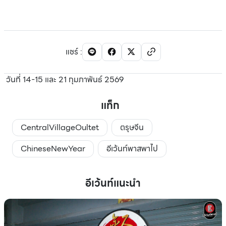
แชร์
:
วันที่ 14-15 และ 21 กุมภาพันธ์ 2569
แท็ก
CentralVillageOultet
ตรุษจีน
ChineseNewYear
อีเว้นท์พาสพาไป
อีเว้นท์แนะนำ