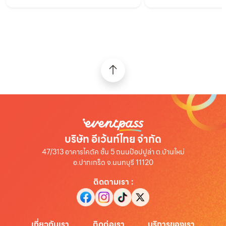
บริษัท อีเว้นท์ไทย จำกัด
47/313 อาคารไคตัค ชั้น 5 ถนนป๊อปปูล่า ต.บ้านใหม่
อ.ปากเกร็ด จ.นนทบุรี 11120
ติดตามเรา
:
เกี่ยวกับเรา
ติดต่อเรา
บริการของเรา