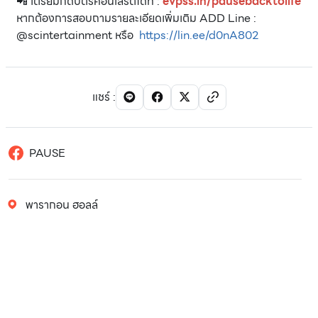
📲 เตรียมกดบัตรคอนเสิร์ตได้ที่ :
evpss.in/pausebacktolife
หากต้องการสอบถามรายละเอียดเพิ่มเติม ADD Line :
@scintertainment หรือ
https://lin.ee/d0nA802
แชร์
:
PAUSE
พารากอน ฮอลล์