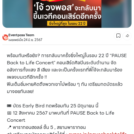
Eventpass Team
เผยแพร่เมื่อ 24 มิ.ย. 2567
พร้อมกันหรือยัง? การกลับมาครั้งยิ่งใหญ่ในรอบ 22 ปี “PAUSE
Back to Life Concert” คอนเสิร์ตศิลปินระดับตำนาน จัด
อลังการทั้งแสง สี เสียง และจะเป็นครั้งแรกที่พี่โจ้จะกลับมาร้อง
เพลงบนเวทีอีกครั้ง !!
ฟินเต็มอิ่มหายคิดถึงพวกเขาไปพร้อม ๆ กัน เตรียมกดบัตรแล้ว
มาจอยกันเลย!
🎟 บัตร Early Bird กดพร้อมกัน 25 มิถุนายน นี้
📅 12 สิงหาคม 2567 มาพบกันที่ PAUSE Back to Life
Concert
📍 พารากอนฮอลล์ ชั้น 5 , สยามพารากอน