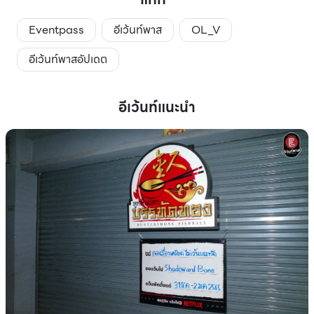
Eventpass
อีเว้นท์พาส
OL_V
อีเว้นท์พาสอัปเดต
อีเว้นท์แนะนำ