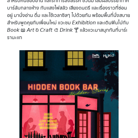
สำหรับคนชอบอ่าน และรักการสังสรรค์ ชวนมาสัมผัสบรรยากาศ
บาร์ลับกลางห้าง กับแสงไฟสลัว เสียงดนตรี และเรื่องราวที่ซ่อน
อยู่ มานั่งอ่าน ดื่ม และใช้เวลาชิลๆ ไปด้วยกัน พร้อมพื้นที่นั่งสบาย
สำหรับพูดคุยกับเพื่อนใหม่ แวะชม 𝘌𝘹𝘩𝘪𝘣𝘪𝘵𝘪𝘰𝘯 และเดินฟินไปกับ
𝘉𝘰𝘰𝘬 📖 𝘈𝘳𝘵 & 𝘊𝘳𝘢𝘧𝘵 🎨 𝘋𝘳𝘪𝘯𝘬 🍸 แล้วแวะมาสนุกกันที่บาร์เ
รานะแก