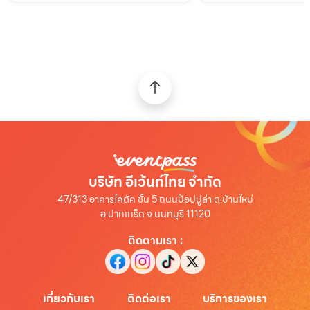
บริษัท อีเว้นท์ไทย จำกัด
47/313 อาคารไคตัค ชั้น 5 ถนนป๊อปปูล่า ต.บ้านใหม่
อ.ปากเกร็ด จ.นนทบุรี 11120
ติดตามเรา
:
เกี่ยวกับเรา
ติดต่อเรา
บริการของเรา