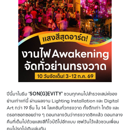
ปีนี้มาในธีม
‘SON(G)EVITY’
ชวนทุกคนไปสำรวจเสน่ห์ของ
ย่านเก่าแก่นี้ ผ่านผลงาน Lighting Installation และ Digital
Art กว่า 19 ชิ้น ใน 14 โลเคชันทั่วทรงวาด ทั้งตึกเก่า โกดัง และ
ตรอกซอกซอยต่าง ๆ ตอนกลางวันว่าทรงวาดชิคแล้ว ตอนกลาง
คืนที่เต็มไปด้วยแสงสีก็ไวป์ดีไปอีกแบบ เซฟวันไว้แล้วชวนเพื่อน
คนโปรดไปเดินเล่นกัน