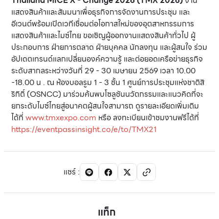
Thailand MICE X - Change 2026 (TMX 2026)
งาน
แสดงสินค้าและสัมมนาเพื่อธุรกิจการจัดงานการประชุม และ
อีเวนต์พร้อมเปิดเวทีเชื่อมต่อโอกาสใหม่ของอุตสาหกรรมการ
แสดงสินค้าและไมซ์ไทย ขอเชิญผู้ออกงานแสดงสินค้าทั่วไป ผู้
ประกอบการ ฝ่ายการตลาด ฝ่ายบุคคล นักลงทุน และผู้สนใจ ร่วม
อัปเดตเทรนด์แลกเปลี่ยนองค์ความรู้ และต่อยอดเครือข่ายธุรกิจ
ระดับสากลระหว่างวันที่ 29 - 30 เมษายน 2569 เวลา 10.00
-18.00 น . ณ ห้องบอลรูม 1 - 3 ชั้น 1 ศูนย์การประชุมแห่งชาติสิ
ริกิติ์ (OSNCC) มาร่วมค้นพบโซลูชันนวัตกรรมและแนวคิดที่จะ
ยกระดับไมซ์ไทยสู่อนาคตผู้สนใจสามารถ ดูรายละเอียดเพิ่มเติม
ได้ที่
www.tmxexpo.com
หรือ ลงทะเบียนเข้าชมงานฟรีได้ที่
https://eventpassinsight.co/e/to/TMX21
แชร์
:
แท็ก