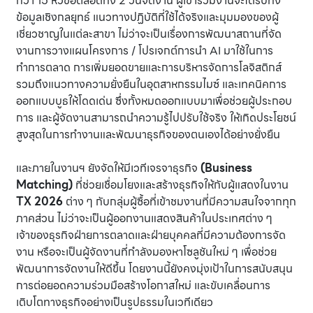
กว่า 15 หัวข้อตลอดทั้ง 2 วันจัดงาน ผู้เข้าร่วมงานจะได้รับทั้ง
ข้อมูลเชิงกลยุทธ์ แนวทางปฏิบัติที่ใช้ได้จริงและมุมมองของผู้
เชี่ยวชาญในแต่ละสาขา ไม่ว่าจะเป็นเรื่องการพัฒนาสถานที่จัด
งานการวางแผนโครงการ / โปรเจกต์การนำ AI มาใช้ในการ
ทำการตลาด การเพิ่มยอดขายและการบริหารจัดการโลจิสติกส์
รวมถึงแนวทางความยั่งยืนในอุตสาหกรรมไมซ์ และเทคนิคการ
ออกแบบบูธให้โดดเด่น ซึ่งทั้งหมดออกแบบมาเพื่อช่วยผู้ประกอบ
การ และผู้จัดงานสามารถนำความรู้ไปปรับใช้จริง ให้เกิดประโยชน์
สูงสุดในการทำงานและพัฒนาธุรกิจของตนเองได้อย่างยั่งยืน
และภายในงานฯ ยังจัดให้มีเวทีเจรจาธุรกิจ
(Business
Matching)
ที่ช่วยเชื่อมโยงและสร้างธุรกิจให้กับผู้แสดงในงาน
TX 2026
ต่าง ๆ กับกลุ่มผู้ซื้อที่เข้าชมงานที่มีความสนใจจากทุก
ภาคส่วน ไม่ว่าจะเป็นผู้ออกงานแสดงสินค้าในประเทศต่าง ๆ
เจ้าของธุรกิจฝ่ายการตลาดและฝ่ายบุคคลที่มีความต้องการจัด
งาน หรือจะเป็นผู้จัดงานที่กำลังมองหาโซลูชันใหม่ ๆ เพื่อช่วย
พัฒนาการจัดงานให้ดีขึ้น โดยงานนี้ยังคงมุ่งเป้าในการสนับสนุน
การต่อยอดความร่วมมือสร้างโอกาสใหม่ และขับเคลื่อนการ
เติบโตทางธุรกิจอย่างเป็นรูปธรรมในเวทีเดียว