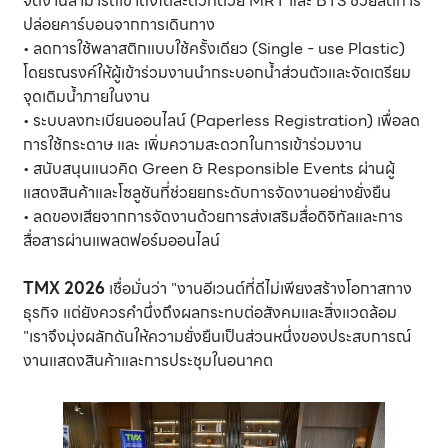
จัดงานสามารถเข้าถึงได้สะดวกด้วย MRT และ BTS ช่วยลดการ
ปล่อยคาร์บอนจากการเดินทาง
• ลดการใช้พลาสติกแบบใช้ครั้งเดียว (Single - use Plastic)
โดยรณรงค์ให้ผู้เข้าร่วมงานนำกระบอกน้ำส่วนตัวและจัดเตรียม
จุดเติมน้ำภายในงาน
• ระบบลงทะเบียนออนไลน์ (Paperless Registration) เพื่อลด
การใช้กระดาษ และ เพิ่มความสะดวกในการเข้าร่วมงาน
• สนับสนุนแนวคิด Green & Responsible Events ผ่านผู้
แสดงสินค้าและโซลูชันที่ช่วยยกระดับการจัดงานอย่างยั่งยืน
• ลดของเสียจากการจัดงานด้วยการส่งเสริมสื่อดิจิทัลและการ
สื่อสารผ่านแพลตฟอร์มออนไลน์
TMX 2026
เชื่อมั่นว่า "งานอีเวนต์ที่ดีไม่เพียงสร้างโอกาสทาง
ธุรกิจ แต่ยังควรคำนึ่งถึงผลกระทบต่อสังคมและสิ่งแวดล้อม
"เราจึงมุ่งผลักดันให้ความยั่งยืนเป็นส่วนหนึ่งของประสบการณ์
งานแสดงสินค้าและการประชุมในอนาคต