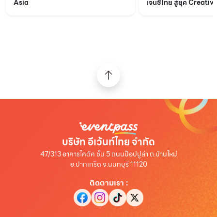
Asia
เจนซี่ไทย สู่ยุค Creat
และ Data ในงาน “Futu
Open House
บริษัท อีเว้นท์ไทย จำกัด
47/313 อาคารไคตัค ชั้น 5 ถนนป๊อปปูล่า ต.บ้านใหม่
อ.ปากเกร็ด จ.นนทบุรี 11120
ติดตามเรา
: