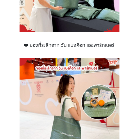
❤️ ของที่ระลึกจาก วัน แบงค็อก และพาร์ทเนอร์