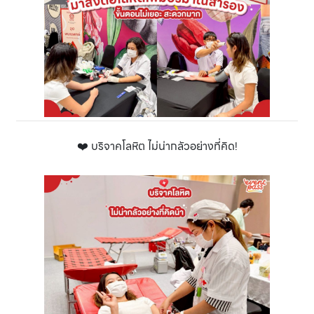
❤️ บริจาคโลหิต ไม่น่ากลัวอย่างที่คิด!