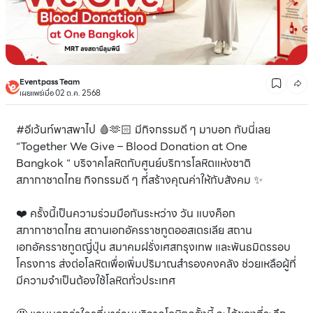
Eventpass Team
เผยแพร่เมื่อ 02 ต.ค. 2568
#อีเว้นท์พาสพาไป 🩸🫶🏻 มีกิจกรรมดี ๆ มาบอก กับนี่เลย
“Together We Give – Blood Donation at One
Bangkok “ บริจาคโลหิตกับศูนย์บริการโลหิตแห่งชาติ
สภากาชาดไทย กิจกรรมดี ๆ ที่สร้างคุณค่าให้กับสังคม ✨
❤️ ครั้งนี้เป็นความร่วมมือกันระหว่าง วัน แบงค็อก
สภากาชาดไทย สถานเอกอัครราชทูตออสเตรเลีย สถาน
เอกอัครราชทูตญี่ปุ่น สมาคมฝรั่งเศสกรุงเทพ และพันธมิตรรอบ
โครงการ ส่งต่อโลหิตเพื่อเพิ่มปริมาณสำรองคงคลัง ช่วยเหลือผู้ที่
มีความจำเป็นต้องใช้โลหิตทั่วประเทศ