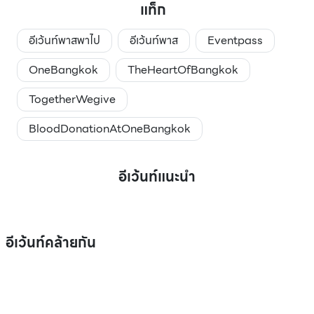
แท็ก
อีเว้นท์พาสพาไป
อีเว้นท์พาส
Eventpass
OneBangkok
TheHeartOfBangkok
TogetherWegive
BloodDonationAtOneBangkok
อีเว้นท์แนะนำ
อีเว้นท์คล้ายกัน