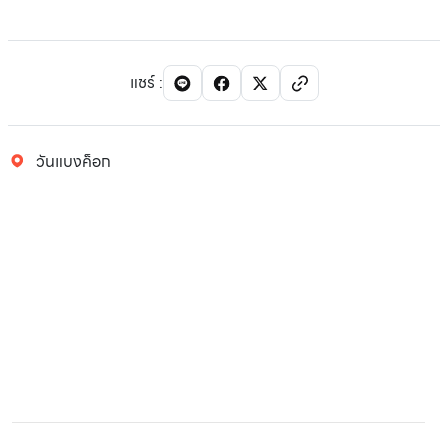
แชร์
:
วันแบงค็อก