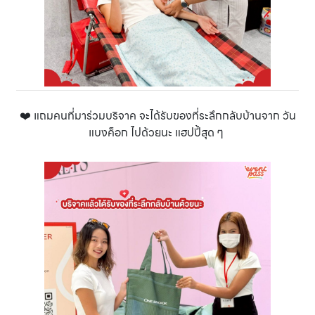
❤️ แถมคนที่มาร่วมบริจาค จะได้รับของที่ระลึกกลับบ้านจาก วัน
แบงค็อก ไปด้วยนะ แฮปปี้สุด ๆ