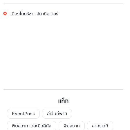
เมืองไทยรัชดาลัย เธียเตอร์
แท็ก
EventPass
อีเว้นท์พาส
พิษสวาท เดอะมิวสิคัล
พิษสวาท
ละครเวที