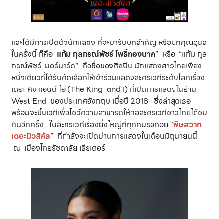
และได้มีการเปิดตัวนักแสดง ที่จะมารับบทสำคัญ หรือบทคุณอุบล
ในครั้งนี้ ก็คือ
แก้ม กุลกรณ์พัชร์ โพธิ์ทองนาค
” หรือ “แก้ม กุล
กรณ์พัชร์ เมอร์นาร์ด” คือชื่อของศิลปิน นักแสดงสาวไทยเพียง
หนึ่งเดียวที่ได้รับคัดเลือกให้เข้าร่วมแสดงละครเวทีระดับโลกเรื่อง
เดอะ คิง แอนด์ ไอ (The King and I) ที่เปิดการแสดงในย่าน
West End ของประเทศอังกฤษ เมื่อปี 2018 ซึ่งล่าสุดเธอ
พร้อมจะขึ้นเวทีเพื่อโชว์ความสามารถให้คอละครเวทีชาวไทยได้ชม
กันอีกครั้ง ในละครเวทีเรื่องยิ่งใหญ่ที่ทุกคนรอคอย “
พิษสวาท
เดอะมิวสิคัล
” ที่กำลังจะเปิดม่านการแสดงในเดือนมิถุนายนนี้
ณ เมืองไทยรัชดาลัย เธียเตอร์