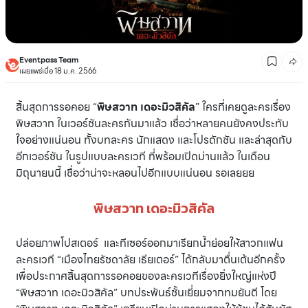
Eventpass Team
เผยแพร่เมื่อ 18 ม.ค. 2566
สิ้นสุดการรอคอย “
พิษสวาท เดอะมิวสิคัล
” ใครที่เคยดูละครเรื่อง
พิษสวาท ในเวอร์ชันละครกันมาแล้ว เชื่อว่าหลายคนยังคงประทับ
ใจอย่างแน่นอน ทั้งบทละคร นักแสดง และโปรดักชัน และล่าสุดกับ
อีกเวอร์ชัน ในรูปแบบละครเวที ที่พร้อมเปิดม่านแล้ว ในเดือน
มิถุนายนนี้ เชื่อว่าน่าจะหลอนไปอีกแบบแน่นอน รอเลยยย
พิษสวาท เดอะมิวสิคัล
ปล่อยภาพโปสเตอร์ และทีเซอร์ออกมาเรียกน้ำย่อยให้สาวกแฟน
ละครเวที “เมืองไทยรัชดาลัย เธียเตอร์” ได้กลับมาตื่นเต้นอีกครั้ง
เพื่อประกาศสิ้นสุดการรอคอยของละครเวทีเรื่องยิ่งใหญ่แห่งปี
“พิษสวาท เดอะมิวสิคัล” บทประพันธ์ชั้นเยี่ยมจากทมยันตี โดย