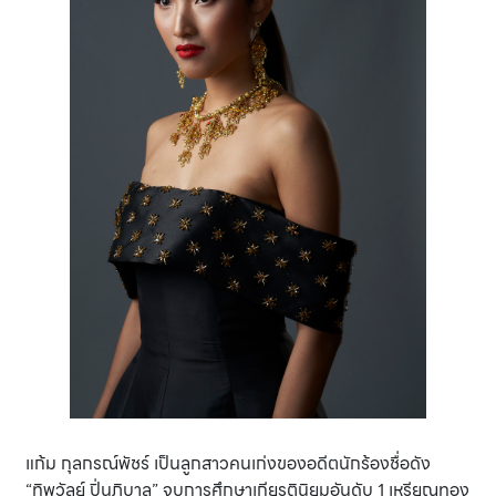
แก้ม กุลกรณ์พัชร์ เป็นลูกสาวคนเก่งของอดีตนักร้องชื่อดัง
“ทิพวัลย์ ปิ่นภิบาล” จบการศึกษาเกียรตินิยมอันดับ 1 เหรียญทอง