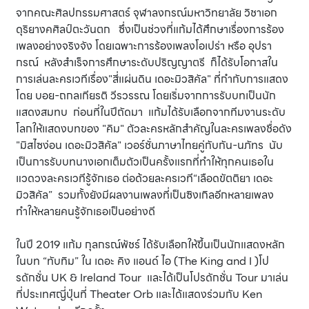
จากคณะศิลปกรรมศาสตร์ จุฬาลงกรณ์มหาวิทยาลัย วิชาเอก
ดุริยางคศิลป์ตะวันตก ซึ่งเป็นช่วงที่แก้มได้ศึกษาเรื่องการร้อง
เพลงอย่างจริงจัง โดยเฉพาะการร้องเพลงโอเปร่า หรือ อุปรา
กรณ์ หลังสำเร็จการศึกษาระดับปริญญาตรี ก็ได้รับโอกาสใน
การเล่นละครเวทีเรื่อง"สี่แผ่นดิน เดอะมิวสิคัล" ที่กำกับการแสดง
โดย บอย-ถกลเกียรติ วีรวรรณ โดยเริ่มจากการรับบทเป็นนัก
แสดงสมทบ ก่อนที่ในปีถัดมา แก้มได้รับเลือกจากทีมงานระดับ
โลกให้แสดงบทของ "คิม" ตัวละครหลักสำคัญในละครเพลงชื่อดัง
"มิสไซง่อน เดอะมิวสิคัล" เวอร์ชั่นภาษาไทยคู่กับกัน-นภัทร นับ
เป็นการรับบทนางเอกเต็มตัวเป็นครั้งแรกที่ทำให้ทุกคนเธอใน
แวดวงละครเวทีรู้จักเธอ ต่อด้วยละครเวที“เลือดขัตติยา เดอะ
มิวสิคัล” รวมทั้งยังมีผลงานเพลงที่เป็นซิงเกิลอีกหลายเพลง
ทำให้หลายคนรู้จักเธอเป็นอย่างดี
ในปี 2019 แก้ม กุลกรณ์พัชร์ ได้รับเลือกให้ขึ้นเป็นนักแสดงหลัก
ในบท “ทับทิม” ใน เดอะ คิง แอนด์ ไอ (The King and I )โป
รดักชั่น UK & Ireland Tour และได้เป็นโปรดักชั่น Tour มาเล่น
ที่ประเทศญี่ปุ่นที่ Theater
Orb และได้แสดงร่วมกับ Ken