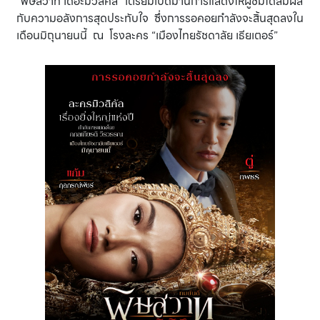
“พิษสวาท เดอะมิวสิคัล” เตรียมเปิดม่านการแสดงให้ผู้ชมได้สัมผัส
กับความอลังการสุดประทับใจ ซึ่งการรอคอยกำลังจะสิ้นสุดลงใน
เดือนมิถุนายนนี้ ณ โรงละคร “เมืองไทยรัชดาลัย เธียเตอร์”