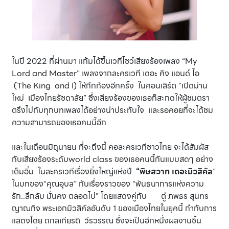
ในปี 2022 ที่ผ่านมา แก้มได้ขึ้นเวทีโชว์เสียงร้องเพลง “My
Lord and Master” เพลงจากละครเวที เดอะ คิง แอนด์ ไอ
(The King and I) ให้กึกก้องอีกครั้ง ในคอนเสิร์ต “เปิดม่าน
ใหม่ เมืองไทยรัชดาลัย” ซึ่งเสียงร้องของเธอก็สะกดให้ผู้ชมตรา
ตรึงไปกับทุกบทเพลงได้อย่างน่าประทับใจ และรอคอยที่จะได้ชม
ความสามารถของเธอคนนี้อีก
และในเดือนมิถุนายน ที่จะถึงนี้ คอละครเวทีชาวไทย จะได้สัมผัส
กับเสียงร้องระดับworld class ของเธอคนนี้กันแบบสดๆ อย่าง
เต็มอิ่ม ในละครเวทีเรื่องยิ่งใหญ่แห่งปี
“พิษสวาท เดอะมิวสิคัล
”
ในบทของ“คุณอุบล” กับเรื่องราวของ “พันธนาการแห่งความ
รัก..ลึกลับ มั่นคง ตลอดไป” โดยแสดงคู่กับ ตู่ ภพธร สุนทร
ญาณกิจ พระเอกมิวสิคัลอันดับ 1 ของเมืองไทยในยุคนี้ กำกับการ
แสดงโดย ถกลเกียรติ วีรวรรณ ซึ่งจะเป็นอีกหนึ่งผลงานชิ้น