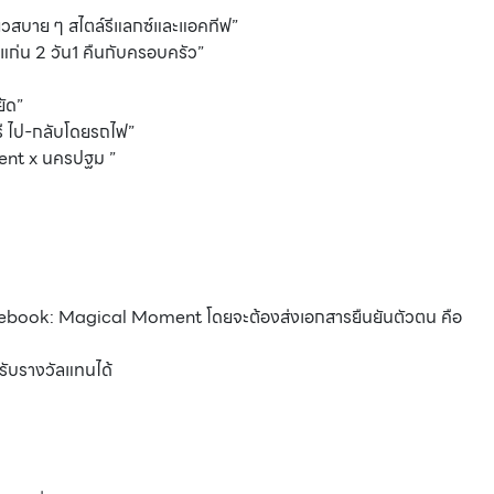
่ยวสบาย ๆ สไตล์รีแลกซ์และแอคทีฟ”
แก่น 2 วัน1 คืนกับครอบครัว”
ยัด”
ุรี ไป-กลับโดยรถไฟ”
ent x นครปฐม ”
Facebook: Magical Moment โดยจะต้องส่งเอกสารยืนยันตัวตน คือ
ับรางวัลแทนได้