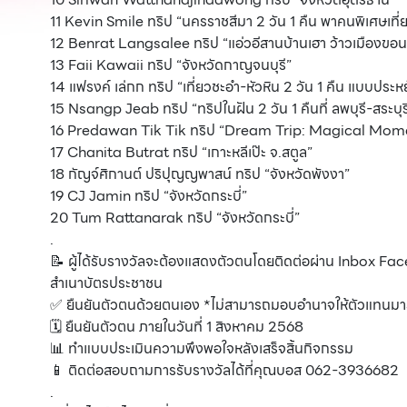
11 Kevin Smile ทริป “นครราชสีมา 2 วัน 1 คืน พาคนพิเศษเที
12 Benrat Langsalee ทริป “แอ่วอีสานบ้านเฮา ว้าวเมืองขอน
13 Faii Kawaii ทริป “จังหวัดกาญจนบุรี”
14 แฟรงค์ เล่กก ทริป “เที่ยวชะอำ-หัวหิน 2 วัน 1 คืน แบบประห
15 Nsangp Jeab ทริป “ทริปในฝัน 2 วัน 1 คืนที่ ลพบุรี-สระบ
16 Predawan Tik Tik ทริป “Dream Trip: Magical Mom
17 Chanita Butrat ทริป “เกาะหลีเป๊ะ จ.สตูล”
18 กัญจ์ศิกานต์ ปริปุญญพาสน์ ทริป “จังหวัดพังงา”
19 CJ Jamin ทริป “จังหวัดกระบี่”
20 Tum Rattanarak ทริป “จังหวัดกระบี่”
.
📝 ผู้ได้รับรางวัลจะต้องแสดงตัวตนโดยติดต่อผ่าน Inbox 
สำเนาบัตรประชาชน
✅ ยืนยันตัวตนด้วยตนเอง *ไม่สามารถมอบอำนาจให้ตัวแทนมาร
🗓️ ยืนยันตัวตน ภายในวันที่ 1 สิงหาคม 2568
📊 ทำแบบประเมินความพึงพอใจหลังเสร็จสิ้นกิจกรรม
📱 ติดต่อสอบถามการรับรางวัลได้ที่คุณบอส 062-3936682
.