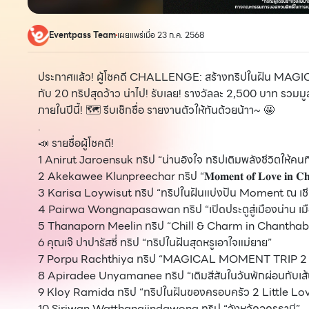
Eventpass Team
เผยแพร่เมื่อ 23 ก.ค. 2568
ประกาศแล้ว! ผู้โชคดี CHALLENGE: สร้างทริปในฝัน M
กับ 20 ทริปสุดว้าว น่าไป! รับเลย! รางวัลละ 2,500 บาท รวม
ภายในปีนี้! 🗺️ รีบเช็กชื่อ รายงานตัวให้ทันด้วยน้าา~ 🤩
.
📣 รายชื่อผู้โชคดี!
1 Anirut Jaroensuk ทริป “น่านอิงใจ ทริปเติมพลังชีวิตให้คนที
2 Akekawee Klunpreechar ทริป “𝐌𝐨𝐦𝐞𝐧𝐭 𝐨𝐟 𝐋𝐨𝐯𝐞 𝐢𝐧 𝐂𝐡𝐢
3 Karisa Loywisut ทริป “ทริปในฝันแบ่งปัน Moment ณ เชี
4 Pairwa Wongnapasawan ทริป “เปิดประตูสู่เมืองน่าน เมือ
5 Thanaporn Meelin ทริป “Chill & Charm in Chanthab
6 คุณเจ๊ ปาปารัสซี่ ทริป “ทริปในฝันสุดหรูเอาใจแม่ยาย”
7 Porpu Rachthiya ทริป “MAGICAL MOMENT TRIP 2 วัน 
8 Apiradee Unyamanee ทริป “เติมสีสันในวันพักผ่อนกับเส้น
9 Kloy Ramida ทริป “ทริปในฝันของครอบครัว 2 Little Lo
10 Siriwan Watthanajindawong ทริป “จังหวัดอุดรธานี”