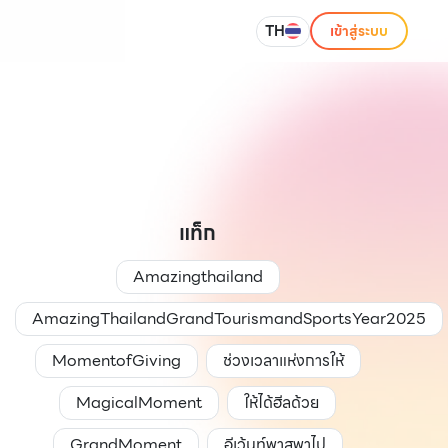
TH
เข้าสู่ระบบ
แท็ก
Amazingthailand
AmazingThailandGrandTourismandSportsYear2025
MomentofGiving
ช่วงเวลาแห่งการให้
MagicalMoment
ให้ได้ฮีลด้วย
GrandMoment
อีเว้นท์พาสพาไป