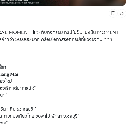
AGICAL MOMENT 🧳✨ กับกิจกรรม ทริปในฝันแบ่งปัน MOMENT
มูลค่ากว่า 50,000 บาท พร้อมโอกาสออกทริปเที่ยวจริงกับ ททท.
่รัก”
𝐧𝐠 𝐌𝐚𝐢”
ยงใหม่”
งเล็กแต่มากเสน่ห์”
uri”
1 คืน @ ชลบุรี ”
ทางท่องเที่ยวไทย ขอพาไป พัทยา จ.ชลบุรี”
ves”