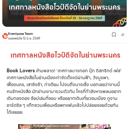
Eventpass Team
เผยแพร่เมื่อ 12 มิ.ย. 2569
เทศกาลหนังสือไวป์ดีจัดในย่านพระนคร
Book Lovers
ห้ามพลาด! ‘เทศกาลบางกอก บุ๊ก ดิสทริกต์ เฟส’
เทศกาลหนังสือในย่านเมืองเก่าจัดตั้งแต่ผ่านฟ้า, วังบูรพา,
เฟื่องนคร, เสาชิงช้า, ท่าเตียน ไปจนถึงนางเลิ้ง บอกเลยว่างานนี้
คนรักหนังสือ นักอ่านเขามารวมตัวกัน ใครที่กำลังหาแพลนอยาก
เติมกองดอง ช้อปเล่มที่ชอบ หรืออยากเดินเที่ยวชมเมือง ดูงาน
อาร์ตชิล ๆ แท็กชวนเพื่อนหรือพกแฟนแล้วไปปล่อยจอยด้วยกัน
ได้เลยยย