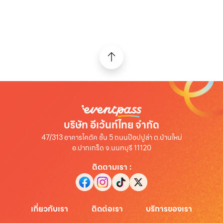
บริษัท อีเว้นท์ไทย จำกัด
47/313 อาคารไคตัค ชั้น 5 ถนนป๊อปปูล่า ต.บ้านใหม่
อ.ปากเกร็ด จ.นนทบุรี 11120
ติดตามเรา
:
เกี่ยวกับเรา
ติดต่อเรา
บริการของเรา