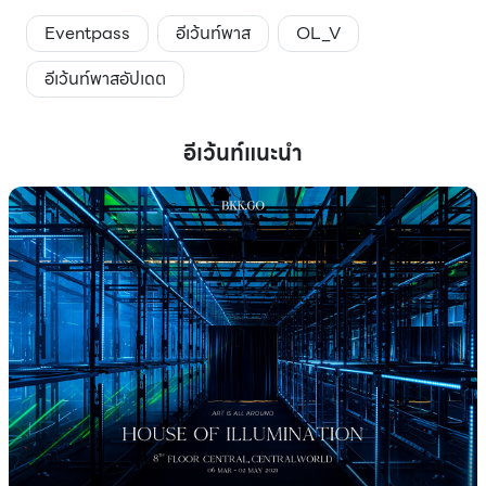
Eventpass
อีเว้นท์พาส
OL_V
อีเว้นท์พาสอัปเดต
อีเว้นท์แนะนำ