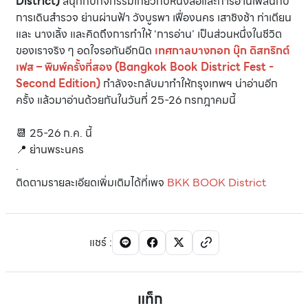
District)
สนุกกับกิจกรรมเกี่ยวกับหนังสือและการอ่านเพลินกับ
การเดินสำรวจ ย่านผ่านฟ้า วังบูรพา เฟื่องนคร เสาชิงช้า ท่าเตียน
และ นางเลิ้ง และคิดถึงการทำให้ ‘การอ่าน’ เป็นส่วนหนึ่งในชีวิต
ของเราจริง ๆ อดใจรอกันอีกนิด
เทศกาลบางกอก บุ๊ก ดิสทริกต์
เฟส – พิมพ์ครั้งที่สอง (Bangkok Book District Fest -
Second Edition)
กำลังจะกลับมาทำให้กรุงเทพฯ น่าอ่านอีก
ครั้ง แล้วมาอ่านด้วยกันในวันที่ 25-26 กรกฎาคมนี้
📆 25-26 ก.ค. นี้
📍 ย่านพระนคร
.
ติดตามรายละเอียดเพิ่มเติมได้ที่เพจ
BKK BOOK District
แชร์
:
แท็ก