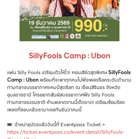
SillyFools Camp : Ubon
แฟน Silly Fools เตรียมตัวให้ไว! คอนเสิร์ตสุดพิเศษ
SillyFools
Camp : Ubon
พร้อมที่จะพาทุกคนไปฟังเพลงร็อคระดับตำนาน
ท่ามกลางบรรยากาศแคมป์สุดชิลท ณ เขื่อนสิรินธร จังหวัด
อุบลราชธานี ใครอยากสัมผัสบรรยากาศฟัง Silly Fools
ท่ามกลางธรรมชาติ ห้ามพลาดงานนี้เด็ดขาด! เตรียมซ้อมร้อง
เพลงที่ชอบแล้วเรามาเจอกันธันวาคมนี้
🎟️ จำหน่ายบัตรแล้ววันนี้ที่ Eventpass Ticket >
https://ticket.eventpass.co/event-detail/Sillyfools-