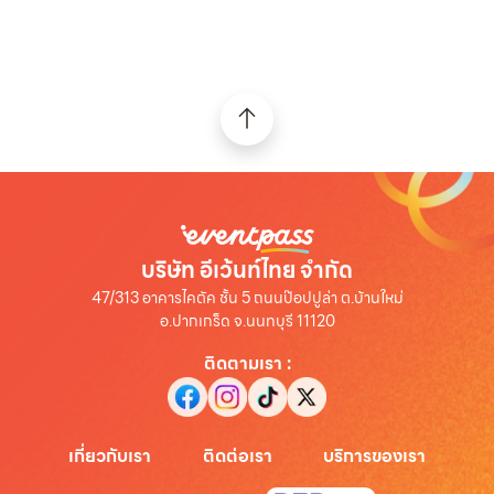
บริษัท อีเว้นท์ไทย จำกัด
47/313 อาคารไคตัค ชั้น 5 ถนนป๊อปปูล่า ต.บ้านใหม่
อ.ปากเกร็ด จ.นนทบุรี 11120
ติดตามเรา
:
เกี่ยวกับเรา
ติดต่อเรา
บริการของเรา