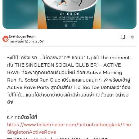
Eventpass Team
เผยแพร่เมื่อ 12 มี.ค. 2569
📣🏃‍♀️ ครั้งแรก…ไม่ควรพลาด!!! ชวนมา Uplift the moment
กับ THE SINGLETON SOCIAL CLUB EP.1 - ACTIVE
RAVE ที่จะพาทุกคนต้อนรับวันใหม่ ด้วย Active Morning
Run กับ Sabai Run Club เบิร์นแคลแบบสนุก ๆ 🎶 พร้อมเข้าสู่
Active Rave Party สุดมันส์กับ Tic Tac Toe บอกเลยว่าต้อง
ไปให้ได้…แถมได้ข่าวมาว่าบัตรเค้ามีจำนวนจำกัดด้วยนะ อย่ารอ
ช้า!
.
👉 กดบัตรได้ที่
https://www.ticketmelon.com/tictactoebangkok/The
SingletonActiveRave