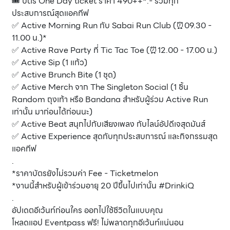
🎟️ บัตร One Day ticket ราคา 490++*.- รวมทุก
ประสบการณ์สุดแอคทีฟ
✅ Active Morning Run กับ Sabai Run Club (⏰09.30 -
11.00 น.)*
✅ Active Rave Party ที่ Tic Tac Toe (⏰12.00 - 17.00 น.)
✅ Active Sip (1 แก้ว)
✅ Active Brunch Bite (1 ชุด)
✅ Active Merch จาก The Singleton Social (1 ชิ้น
Random ถุงเท้า หรือ Bandana สำหรับผู้ร่วม Active Run
เท่านั้น มาก่อนได้ก่อนนะ)
✅ Active Beat สนุกไปกับเสียงเพลง กับไลน์อัปดีเจสุดมันส์
✅ Active Experience สุดกับทุกประสบการณ์ และกิจกรรมสุด
แอคทีฟ
.
*ราคาบัตรยังไม่รวมค่า Fee - Ticketmelon
*งานนี้สำหรับผู้เข้าร่วมอายุ 20 ปีขึ้นไปเท่านั้น #DrinkiQ
.
อัปเดตอีเว้นท์ก่อนใคร ออกไปใช้ชีวิตในแบบคุณ
โหลดแอป Eventpass ฟรี! ไม่พลาดทุกอีเว้นท์แน่นอน