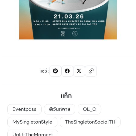
แชร์
:
แท็ก
Eventpass
อีเว้นท์พาส
OL_C
MySingletonStyle
TheSingletonSocialTH
UpliftTheMoment