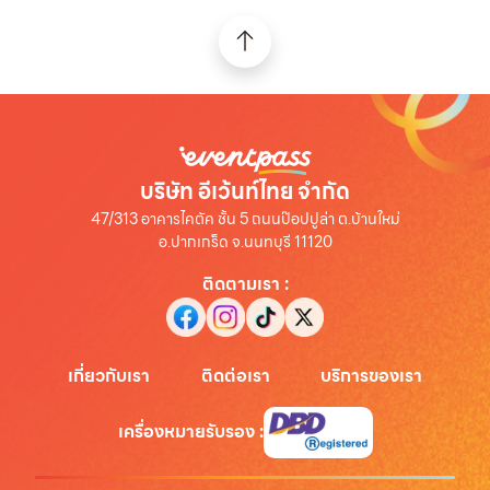
บริษัท อีเว้นท์ไทย จำกัด
47/313 อาคารไคตัค ชั้น 5 ถนนป๊อปปูล่า ต.บ้านใหม่
อ.ปากเกร็ด จ.นนทบุรี 11120
ติดตามเรา
:
เกี่ยวกับเรา
ติดต่อเรา
บริการของเรา
เครื่องหมายรับรอง
: