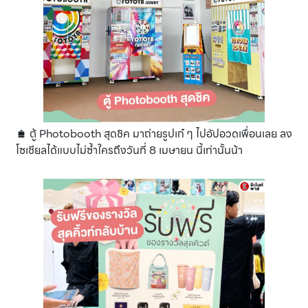
🛍 ตู้ Photobooth สุดชิค มาถ่ายรูปเก๋ ๆ ไปอัปอวดเพื่อนเลย ลง
โซเชียลได้แบบไม่ซ้ำใครถึงวันที่ 8 เมษายน นี้เท่านั้นน้า