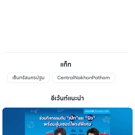
แท็ก
เซ็นทรัลนครปฐม
CentralNakhonPathom
อีเว้นท์แนะนำ