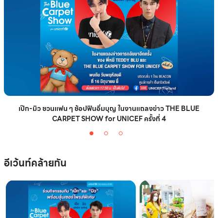
เป๊ก-มิว ชวนแฟน ๆ ช้อปฟินอิ่มบุญ ในงานแถลงข่าว THE BLUE
CARPET SHOW for UNICEF ครั้งที่ 4
อีเว้นท์คล้ายกัน