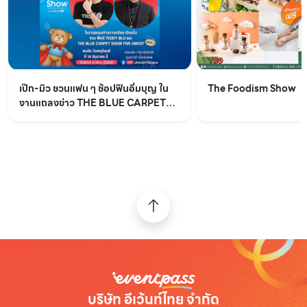
เป๊ก-มิว ชวนแฟน ๆ ช้อปฟินอิ่มบุญ ใน
The Foodism Show
งานแถลงข่าว THE BLUE CARPET
SHOW for UNICEF ครั้งที่ 4
บริษัท อีเว้นท์ไทย จำกัด