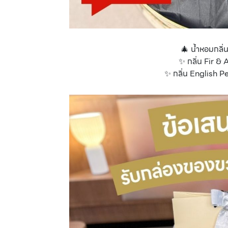
🎄 น้ำหอมกลิ่
✨ กลิ่น Fir &
✨ กลิ่น English P