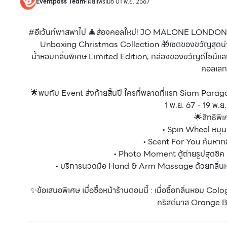
Eventpass Team
เผยแพร่เมื่อ 01 พ.ย. 2567
#อีเว้นท์พาสพาไป 🎄ส่องคอลใหม่! JO MALONE LONDON 
Unboxing Christmas Collection 🎁เซตของขวัญสุดน่ารัก
น้ำหอมกลิ่นพิเศษ Limited Edition, กล่องของขวัญดีไซน์และริ
คอลเลกชั
🌟พบกับ Event ส่งท้ายสิ้นปี ใครที่พลาดที่แรก Siam Paragon
1 พ.ย. 67 - 19 พ.ย
🌟สิทธิพิ
• Spin Wheel หมุน
• Scent For You ค้นหาก
• Photo Moment ตู้ถ่ายรูปสุดชิ
• บริการนวดมือ Hand & Arm Massage ด้วยกลิ่นห
✨ข้อเสนอพิเศษ เมื่อซื้อหน้าร้านตอนนี้ : เมื่อซื้อกลิ่นหอ
คริสต์มาส Orange 