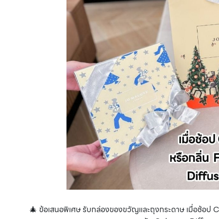
🎄 ข้อเสนอพิเศษ รับกล่องของขวัญและถุงกระดาษ เมื่อช้อป C