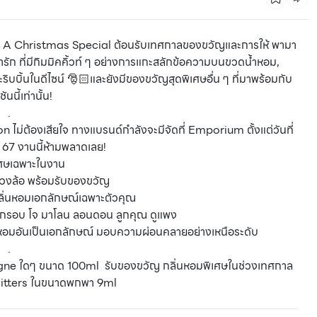
A Christmas Special ต้อนรับเทศกาลของขวัญและการให้ พามา
 ที่มีกิมมิคคิ้วท์ ๆ อย่างการแกะสลักข้อความบนขวดน้ำหอม,
บบิ้นในดีไซน์ 🎅🏻และยังมีของขวัญสุดพิเศษอื่น ๆ ที่มาพร้อมกับ
นนี้เท่านั้น!
.
 ไม่ต้องเสียใจ ทางแบรนด์กำลังจะมีจัดที่ Emporium ตั้งแต่วันที่
. 67 งานนี้ห้ามพลาดเลย!
เศษเฉพาะในงาน
วงล้อ พร้อมรับของขวัญ
ลิ่นหอมเอกลักษณ์เฉพาะตัวคุณ
ค กรอบ โจ มาโลน ลอนดอน ลูกคุณ ดูแพง
อมอันเป็นเอกลักษณ์ มอบความผ่อนคลายอย่างเหนือระดับ
.
ม Cologne ใดๆ ขนาด 100ml รับของขวัญ กลิ่นหอมพิเศษในช่วงเทศกาล
Bitters ในขนาดพกพา 9ml